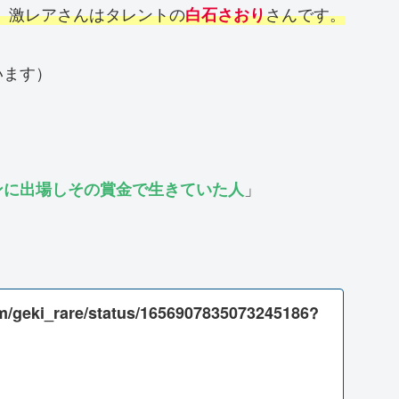
の、激レアさんはタレントの
さんです。
白石さおり
います）
」
ンに出場しその賞金で生きていた人
com/geki_rare/status/1656907835073245186?