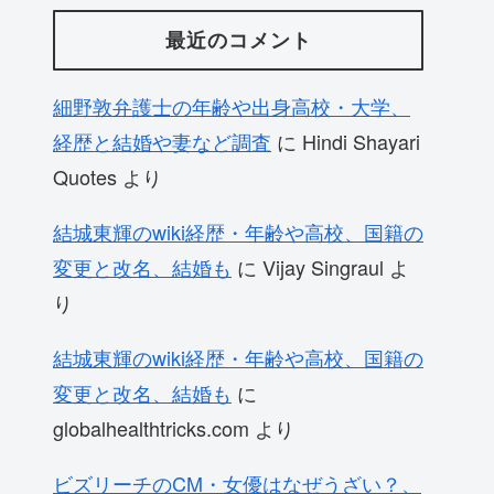
最近のコメント
細野敦弁護士の年齢や出身高校・大学、
経歴と結婚や妻など調査
に
Hindi Shayari
Quotes
より
結城東輝のwiki経歴・年齢や高校、国籍の
変更と改名、結婚も
に
Vijay Singraul
よ
り
結城東輝のwiki経歴・年齢や高校、国籍の
変更と改名、結婚も
に
globalhealthtricks.com
より
ビズリーチのCM・女優はなぜうざい？、