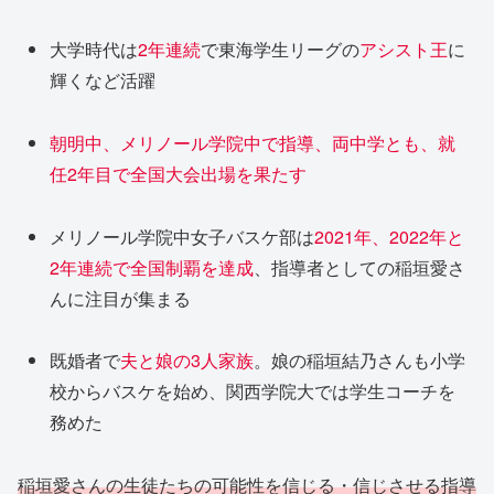
大学時代は
2年連続
で東海学生リーグの
アシスト王
に
輝くなど活躍
朝明中、メリノール学院中で指導、両中学とも、就
任2年目で全国大会出場を果たす
メリノール学院中女子バスケ部は
2021年、2022年と
2年連続で全国制覇を達成
、指導者としての稲垣愛さ
んに注目が集まる
既婚者で
夫と娘の3人家族
。娘の稲垣結乃さんも小学
校からバスケを始め、関西学院大では学生コーチを
務めた
稲垣愛さんの生徒たちの可能性を信じる・信じさせる指導