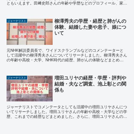
ともいえます。田﨑史郎さんの年齢や学歴などのプロフィール、家族
構成や自宅の場所、また年収についても予想してみたいと思います。
柳澤秀夫の学歴・経歴と肺がんの
ジャーナリスト
体験、結婚した妻や息子、娘につ
いて
元NHK解説委員長で、ワイドスクランブルなどのコメンテーターと
して活躍中の柳澤秀夫さんについてリサーチしました。柳澤秀夫さん
の年齢や高校・大学、NHK時代の経歴、肺がんの体験などまとめま
した。また結婚した妻や息子さん、娘さんの事も調べました。
増田ユリヤの経歴・学歴・評判や
ジャーナリスト
結婚・夫など調査、池上彰との関
係も
ジャーナリストでコメンテータとしても活躍中の増田ユリヤさんにつ
いてリサーチしました。増田ユリヤさんの年齢や高校・大学などの学
歴、これまでの経歴などまとめました。さらに、増田ユリヤさんの結
婚や夫(配偶者)、池上彰さんとの関係、評判なども調べました。