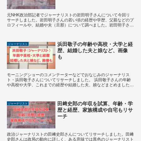
元NHK政治部記者でジャーナリストの岩田明子さんについて今回リ
サーチしました。岩田明子さんの若い頃の経歴や学歴、父親などのプ
ロフィールや、結婚や夫（旦那）について調べました。岩田明子さん
の画像もご覧いただけます。
浜田敬子の年齢や高校・大学と経
ジャーナリスト
歴、結婚した夫と娘など、画像
も
モーニングショーのコメンテーターなどでおなじみのジャーナリス
ト・浜田敬子さんについてリサーチしました。 浜田敬子さんの年齢
や高校や大学、これまでの経歴や結婚した夫、娘などまとめました。
浜田敬子さんのかわいい画像もご覧いただけます。
田﨑史郎の年収を試算、年齢・学
ジャーナリスト
歴と経歴、家族構成や自宅もリサ
ーチ
政治ジャーナリストの田﨑史郎さんについてリサーチしました。田﨑
史郎さんは政局の動向に詳しく、ある意味では異色のジャーナリスト