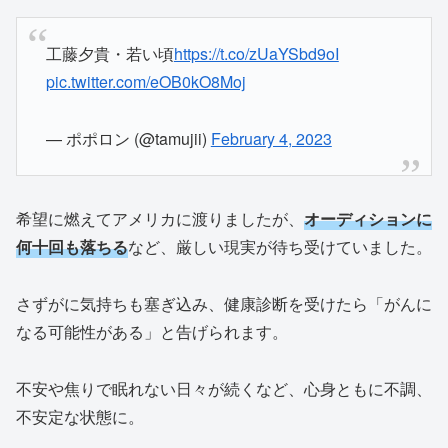
工藤夕貴・若い頃
https://t.co/zUaYSbd9oI
pic.twitter.com/eOB0kO8Moj
— ポポロン (@tamujii)
February 4, 2023
希望に燃えてアメリカに渡りましたが、
オーディションに
何十回も落ちる
など、厳しい現実が待ち受けていました。
さずがに気持ちも塞ぎ込み、健康診断を受けたら「がんに
なる可能性がある」と告げられます。
不安や焦りで眠れない日々が続くなど、心身ともに不調、
不安定な状態に。