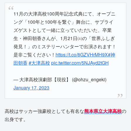
11月の大津高校100周年記念式典にて、オープニ
ング「100年と100年を繋ぐ」舞台に、サプライ
ズゲストとして一緒に立っていただいた、卒業
生・神田朝香さんが、1月21日㈯の「世界ふしぎ
発見！」のミステリーハンターで出演されます！
是非ご覧ください！
https://t.co/8GZVHrMH9X
#神
田朝香
#大津高校
pic.twitter.com/5NJAyd2tGH
— 大津高校演劇部【現役】 (@ohzu_engeki)
January 17, 2023
高校はサッカー強豪校としても有名な
熊本県立大津高校
の
出身です。