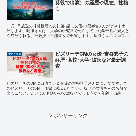
葵役で出演）の経歴や現在、性格
も
11月1日放送の【科捜研の女】第3話に女優の鳴海唯さんがゲスト出
演します。鳴海さんは、大学の研究室で死亡していた学部長の愛人と
ウワサされる、准教授・三浦葵役で出演します。鳴海さんのプロフィ
ールや現在の状況、性格はどうなのかについても調べてみました。
ビズリーチCMの女優･吉谷彩子の
俳優・女優
経歴･高校･大学･彼氏など最新調
査
ビズリーチのCMに出演ている女優の吉谷彩子さんについてです。こ
のビズリーチのCM、印象に残るのですが、なぜか女優さんの名前が
出てこない、という方も多いのではないでしょうか？年齢・出身・学
歴や芸能界での経歴、過去の交際相手などについてまとめました。
スポンサーリンク