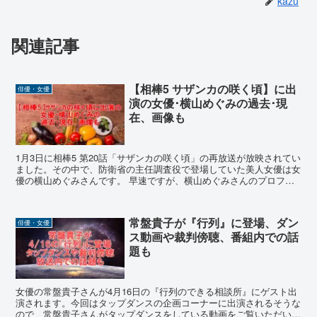
kazu
関連記事
【相棒5 サザンカの咲く頃】に出
俳優・女優
演の女優･横山めぐみの過去･現
在、画像も
1月3日に相棒5 第20話「サザンカの咲く頃」の再放送が放映されてい
ました。その中で、防衛省の主任調査役で登場していた美人女優は女
優の横山めぐみさんです。 早速ですが、横山めぐみさんのプロフィ
ールや現在の状況、過去・現在の画像などについてまとめました。
常盤貴子が『行列』に登場、ダン
俳優・女優
ス動画や裁判傍聴、番組内での話
題も
女優の常盤貴子さんが4月16日の『行列のできる相談所』にゲスト出
演されます。今回はタップダンスの企画コーナーに出演されるそうな
ので、常盤貴子さんがタップダンスをしている動画をご覧いただいた