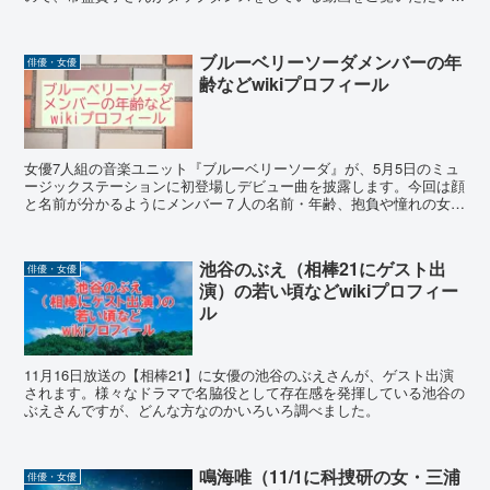
り、役作りで通う裁判の傍聴などの話題を取り上げます。
ブルーベリーソーダメンバーの年
俳優・女優
齢などwikiプロフィール
女優7人組の音楽ユニット『ブルーベリーソーダ』が、5月5日のミュ
ージックステーションに初登場しデビュー曲を披露します。今回は顔
と名前が分かるようにメンバー７人の名前・年齢、抱負や憧れの女優
などwiki風にまとめました。画像もご覧いただけます。
池谷のぶえ（相棒21にゲスト出
俳優・女優
演）の若い頃などwikiプロフィー
ル
11月16日放送の【相棒21】に女優の池谷のぶえさんが、ゲスト出演
されます。様々なドラマで名脇役として存在感を発揮している池谷の
ぶえさんですが、どんな方なのかいろいろ調べました。
鳴海唯（11/1に科捜研の女・三浦
俳優・女優