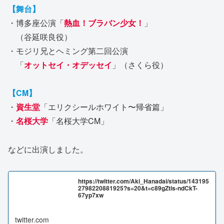
【舞台】
・博多座公演「
熱血！ブラバン少女！
」
（谷延咲良役）
・モジリ兄とヘミング第二回公演
「
オットセイ・オデッセイ
」（さくら役）
【CM】
・
資生堂
「エリクシールホワイト〜帰省篇」
・
名桜大学
「名桜大学CM」
などに出演しました。
https://twitter.com/Aki_Hanadai/status/143195
2798220881925?s=20&t=c89gZtis-ndCkT-
67yp7xw
twitter.com