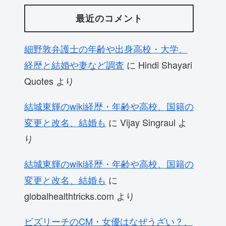
最近のコメント
細野敦弁護士の年齢や出身高校・大学、
経歴と結婚や妻など調査
に
Hindi Shayari
Quotes
より
結城東輝のwiki経歴・年齢や高校、国籍の
変更と改名、結婚も
に
Vijay Singraul
よ
り
結城東輝のwiki経歴・年齢や高校、国籍の
変更と改名、結婚も
に
globalhealthtricks.com
より
ビズリーチのCM・女優はなぜうざい？、