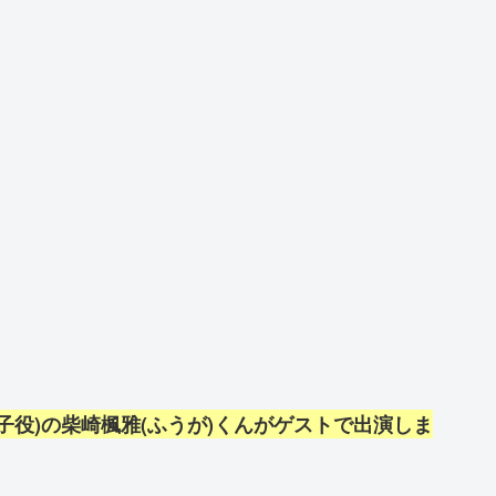
優(子役)の柴崎楓雅(ふうが)くんがゲストで出演しま