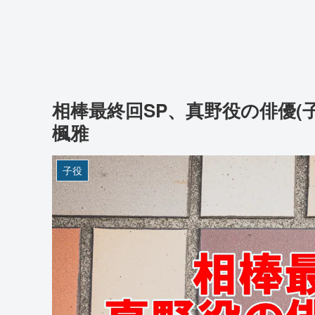
相棒最終回SP、真野役の俳優(
楓雅
子役