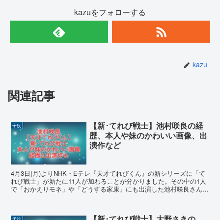
kazuをフォローする
kazu
関連記事
【新･てれび戦士】池村咲良の経
子役
歴、本人や妹のかわいい画像、出
演作など
4月3日(月)よりNHK・Eテレ『天才てれびくん』の新シリーズに「て
れび戦士」が新たに11人が加わることが分かりました。その中の1人
で「おかえりモネ」や「どうする家康」にも出演した池村咲良さんに
ついて調べました。かわいい画像も沢山あります。
【新･てれび戦士】大野さきの
子役