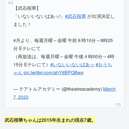
【武石桜華】
「いないいないばあっ!」
#武石桜華
が出演決定し
ました！
4月より、毎週月曜～金曜 午前８時10分～8時25
分 Eテレにて
（再放送は、毎週月曜～金曜 午後４時00分～4時
15分 Eテレにて）
#いないいないばあっ
#おうち
ゃん
pic.twitter.com/ahY8BPQBwe
— テアトルアカデミー (@theatreacademy)
March
7, 2023
武石桜華ちゃんは2015年生まれの現在7歳。