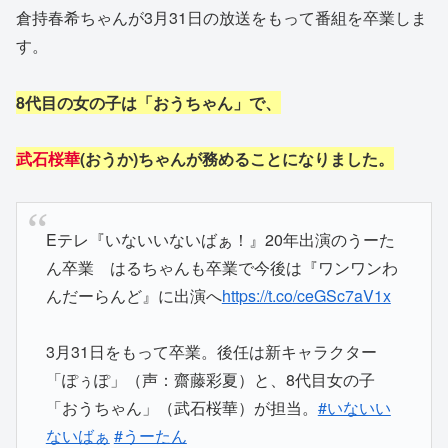
倉持春希ちゃんが3月31日の放送をもって番組を卒業しま
す。
8代目の女の子は「おうちゃん」で、
武石桜華
(おうか)ちゃんが務めることになりました。
Eテレ『いないいないばぁ！』20年出演のうーた
ん卒業 はるちゃんも卒業で今後は『ワンワンわ
んだーらんど』に出演へ
https://t.co/ceGSc7aV1x
3月31日をもって卒業。後任は新キャラクター
「ぽぅぽ」（声：齋藤彩夏）と、8代目女の子
「おうちゃん」（武石桜華）が担当。
#いないい
ないばぁ
#うーたん