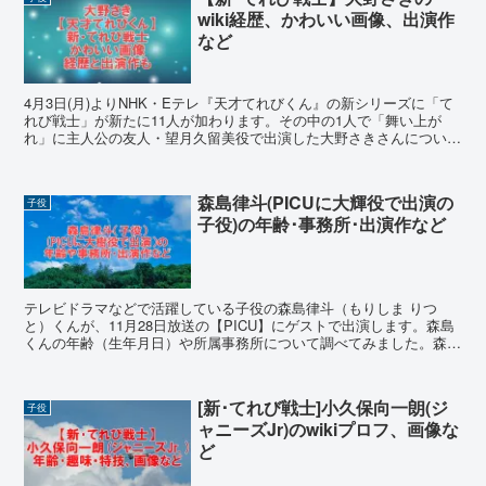
wiki経歴、かわいい画像、出演作
など
4月3日(月)よりNHK・Eテレ『天才てれびくん』の新シリーズに「て
れび戦士」が新たに11人が加わります。その中の1人で「舞い上が
れ」に主人公の友人・望月久留美役で出演した大野さきさんについて
調べました。かわいい画像も沢山あります。
森島律斗(PICUに大輝役で出演の
子役
子役)の年齢･事務所･出演作など
テレビドラマなどで活躍している子役の森島律斗（もりしま りつ
と）くんが、11月28日放送の【PICU】にゲストで出演します。森島
くんの年齢（生年月日）や所属事務所について調べてみました。森島
律斗くんや事務所に所属している他の注注目の子役さんのかわいい画
像もたくさん用意しました
[新･てれび戦士]小久保向一朗(ジ
子役
ャニーズJr)のwikiプロフ、画像な
ど