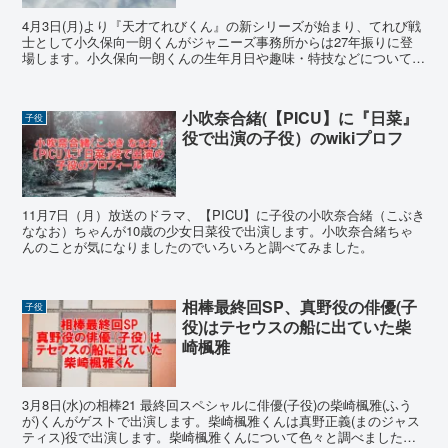
4月3日(月)より『天才てれびくん』の新シリーズが始まり、てれび戦
士として小久保向一朗くんがジャニーズ事務所からは27年振りに登
場します。小久保向一朗くんの生年月日や趣味・特技などについて画
像も交えながらwiki風にまとめました。
小吹奈合緒(【PICU】に『日菜』
子役
役で出演の子役）のwikiプロフ
11月7日（月）放送のドラマ、【PICU】に子役の小吹奈合緒（こぶき
ななお）ちゃんが10歳の少女日菜役で出演します。小吹奈合緒ちゃ
んのことが気になりましたのでいろいろと調べてみました。
相棒最終回SP、真野役の俳優(子
子役
役)はテセウスの船に出ていた柴
崎楓雅
3月8日(水)の相棒21 最終回スペシャルに俳優(子役)の柴崎楓雅(ふう
が)くんがゲストで出演します。柴崎楓雅くんは真野正義(まのジャス
ティス)役で出演します。柴崎楓雅くんについて色々と調べました。