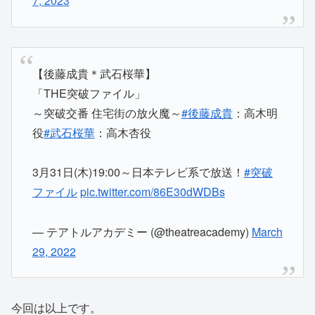
7, 2023
【後藤成貴＊武石桜華】
「THE突破ファイル」
～突破交番 住宅街の放火魔～
#後藤成貴
：高木明
役
#武石桜華
：高木杏役
3月31日(木)19:00～日本テレビ系で放送！
#突破
ファイル
pic.twitter.com/86E30dWDBs
— テアトルアカデミー (@theatreacademy)
March
29, 2022
今回は以上です。