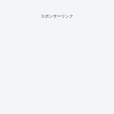
年齢･出身･身長･中学校や出演作品などまとめました。
スポンサーリンク