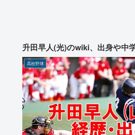
升田早人(光)のwiki、出身
高校野球