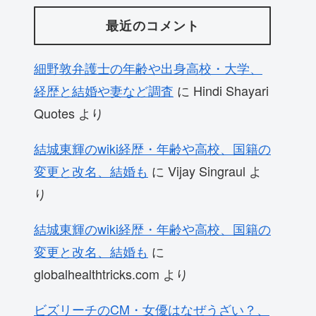
最近のコメント
細野敦弁護士の年齢や出身高校・大学、
経歴と結婚や妻など調査
に
Hindi Shayari
Quotes
より
結城東輝のwiki経歴・年齢や高校、国籍の
変更と改名、結婚も
に
Vijay Singraul
よ
り
結城東輝のwiki経歴・年齢や高校、国籍の
変更と改名、結婚も
に
globalhealthtricks.com
より
ビズリーチのCM・女優はなぜうざい？、