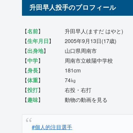
升田早人投手のプロフィール
【
】 升田早人(ますだ はやと)
名前
【
】 2005年9月13日(17歳)
生年月日
【
】 山口県周南市
出身地
【
】 周南市立岐陽中学校
中学
【
】 181cm
身長
【
】 74㎏
体重
【
】 右投・右打
投打
【
】 動物の動画を見る
趣味
#個人的注目選手