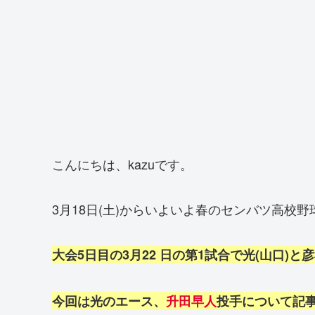
こんにちは、kazuです。
3月18日(土)からいよいよ春のセンバツ高校
大会5日目の3月22 日の第1試合で光(山口)と
今回は光のエース、
升田早人
投手について記