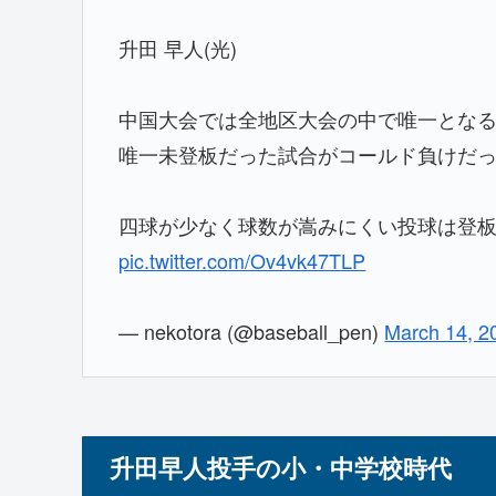
升田 早人(光)
中国大会では全地区大会の中で唯一となる
唯一未登板だった試合がコールド負けだ
四球が少なく球数が嵩みにくい投球は登
pic.twitter.com/Ov4vk47TLP
— nekotora (@baseball_pen)
March 14, 2
升田早人投手の小・中学校時代